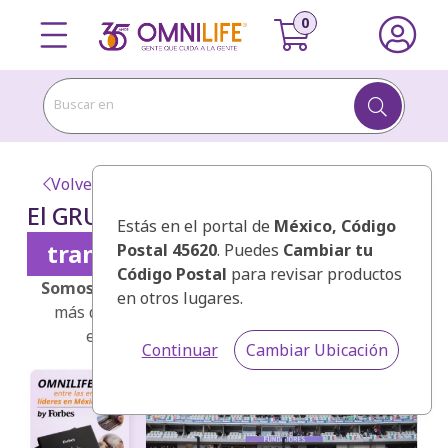
Buscar en
Volver
El GRUPO OMNILIFE
Estás en el portal de
México
, Código
transforma vidas
Postal 45620
. Puedes
Cambiar tu
Código Postal
para revisar productos
Somos multinacionales.
Tenemos presencia en
en otros lugares.
más de 20 países y estamos dentro de las 500
empresas con más ventas en México.
Continuar
Cambiar Ubicación