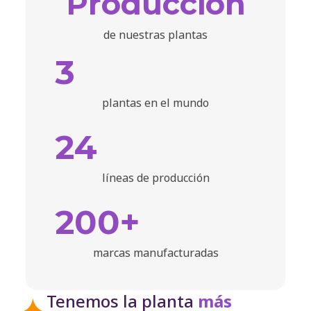
Producción
2002
de nuestras plantas
3
2003
plantas en el mundo
2004
24
líneas de producción
2005
200+
2006
marcas manufacturadas
2006
Tenemos la planta
más