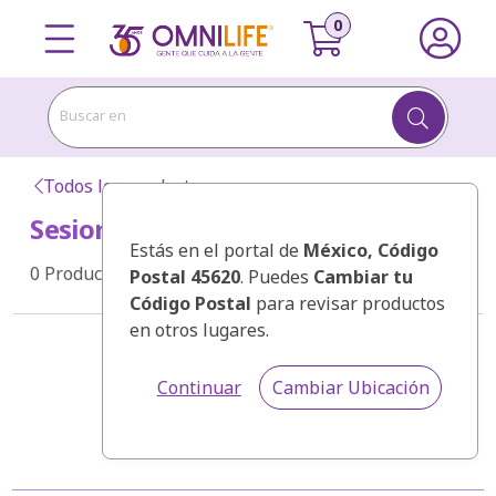
Buscar en
Todos los productos
Sesiones Presenciales
Estás en el portal de
México
, Código
0
Productos
Postal 45620
. Puedes
Cambiar tu
Código Postal
para revisar productos
en otros lugares.
Categorías
Continuar
Cambiar Ubicación
Ordenar por